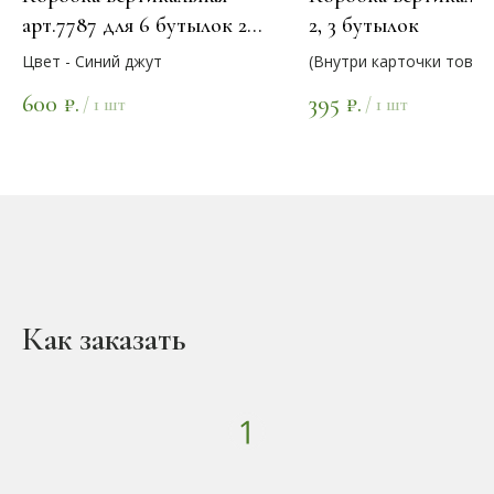
арт.7787 для 6 бутылок 27
2, 3 бутылок
х 18 х 34 см.
Цвет - Синий джут
(Внутри карточки товар
варианты размеров)
600
395
₽.
₽.
/
1 шт
/
1 шт
Как заказать