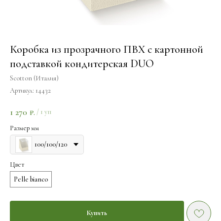
Коробка из прозрачного ПВХ с картонной
подставкой кондитерская DUO
Scotton (Италия)
Артикул:
14432
1 270
₽.
/
1 уп
Размер мм
100/100/120
Цвет
Pelle bianco
Купить