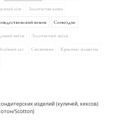
асный лён
Золотистая кожа
ождественский венок
Созвездие
довый шёлк
Золотистый шёлк
Зелёный лес
Снежинки
Красные планеты
кондитерских изделий (куличей, кексов)
отон/Scotton)