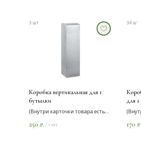
Коробка вертикальная для 1
Короб
бутылки
для 1
(Внутри карточки товара есть
(Внут
варианты размеров и цветов)
вариа
250
170
₽.
₽
/
1 шт