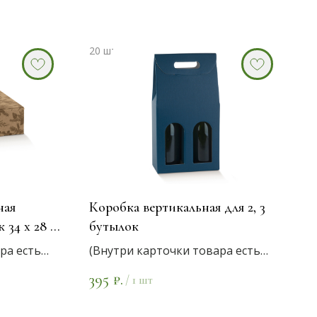
ная
Коробка вертикальная для 2, 3
 34 х 28 х
бутылок
ра есть
(Внутри карточки товара есть
варианты размеров)
395
₽.
/
1 шт