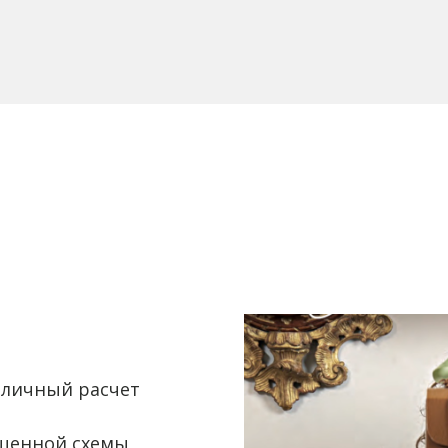
аличный расчет
.
щенной схемы