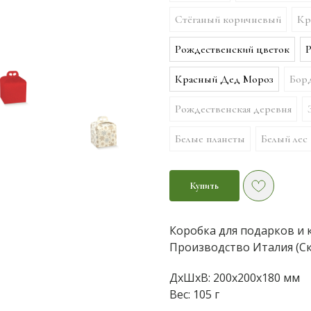
Стёганый коричневый
Кр
Рождественский цветок
Р
Красный Дед Мороз
Бор
Рождественская деревня
Белые планеты
Белый лес
Купить
Коробка для подарков и 
Производство Италия (Ск
ДxШxВ: 200x200x180 мм
Вес: 105 г