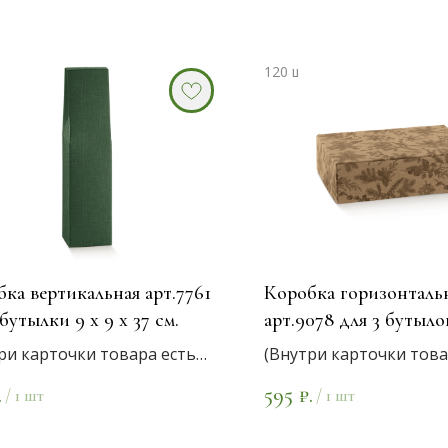
ка вертикальная арт.7761
Коробка горизонталь
 бутылки 9 х 9 х 37 см.
арт.9078 для 3 бутылок
9 см.
ри карточки товара есть
(Внутри карточки това
нты цветов)
варианты цветов)
595
.
₽.
/
1 шт
/
1 шт