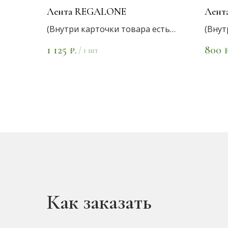
Лента REGALONE
Лент
(Внутри карточки товара есть
(Внут
варианты цветов)
вариа
1 125
800
₽.
₽
/
1 шт
Как заказать