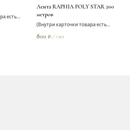
Лента RAPHIA POLY STAR 200
метров
ра есть
(Внутри карточки товара есть
варианты цветов)
800
₽.
/
1 шт
Цена за 1 погонный метр 4 руб.