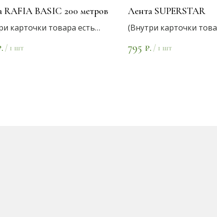
а RAFIA BASIC 200 метров
Лента SUPERSTAR
ри карточки товара есть
(Внутри карточки това
нты цветов)
варианты цветов)
795
.
₽.
/
1 шт
/
1 шт