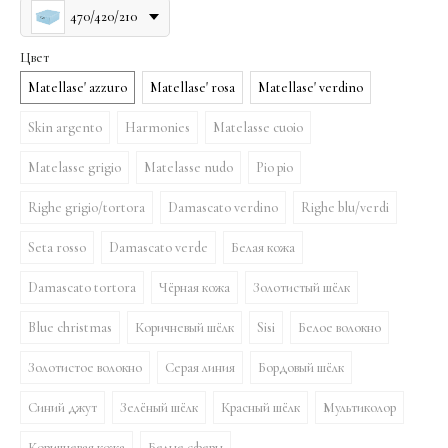
470/420/210
Цвет
Matellase' azzuro
Matellase' rosa
Matellase' verdino
Skin argento
Harmonies
Matelasse cuoio
Matelasse grigio
Matelasse nudo
Pio pio
Righe grigio/tortora
Damascato verdino
Righe blu/verdi
Seta rosso
Damascato verde
Белая кожа
Damascato tortora
Чёрная кожа
Золотистый шёлк
Blue christmas
Коричневый шёлк
Sisi
Белое волокно
Золотистое волокно
Серая линия
Бордовый шёлк
Синий джут
Зелёный шёлк
Красный шёлк
Мультиколор
Коричневая кожа
Белые сферы