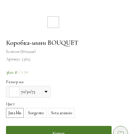
Коробка-мини BOUQUET
Scotton (Италия)
Артикул:
53625
360
₽.
/
1 уп
Размер мм
70/30/75
Цвет
Juta blu
Sorgente
Seta arancio
Купить