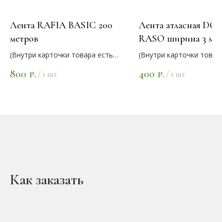
Лента RAFIA BASIC 200
Лента атласная DO
метров
RASO ширина 3 мм.
длина 100 метров
(Внутри карточки товара есть
(Внутри карточки товар
варианты цветов)
варианты цветов)
800
400
₽.
₽.
/
1 шт
/
1 шт
Как заказать