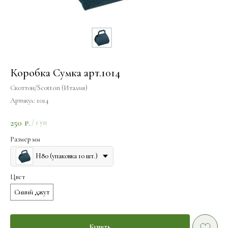
Коробка Сумка арт.1014
Скоттон/Scotton (Италия)
Артикул:
1014
250
₽.
/
1 уп
Размер мм
H80 (упаковка 10 шт.)
Цвет
Синий джут
Купить