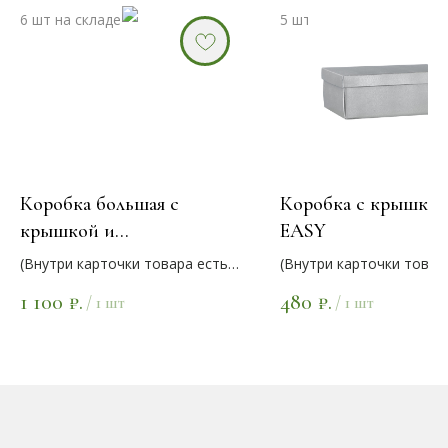
Коробка большая с
Коробка с крышкой
крышкой и
EASY
пластиковыми ручками
(Внутри карточки товара есть
(Внутри карточки товар
варианты размеров и цветов)
варианты размеров и цв
1 100
480
₽.
₽.
/
1 шт
/
1 шт