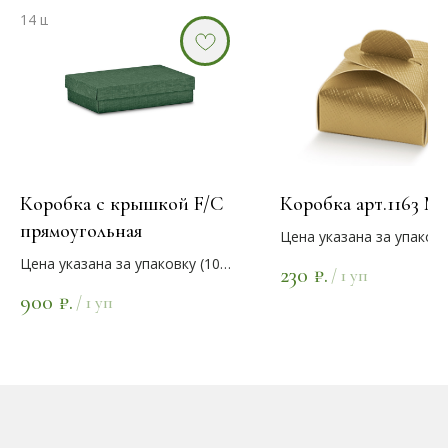
Коробка с крышкой F/C
Коробка арт.1163 М
прямоугольная
Цена указана за упаковк
шт.)
Цена указана за упаковку (10
230
₽.
/
1 уп
Кол-во на складе указан
шт.)
900
₽.
= упаковка 10 шт.
/
1 уп
Кол-во на складе указана 1 шт.
(Внутри карточки товар
= упаковка 10 шт.
варианты цветов)
(Внутри карточки товара есть
варианты размеров и цветов)